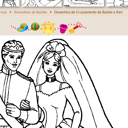
rsos
Desenhos de Barbie
Desenhos de O casamento de Barbie e Ken