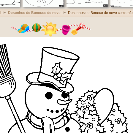
l
Desenhos de Bonecos de neve
Desenhos de Boneco de neve com enfei