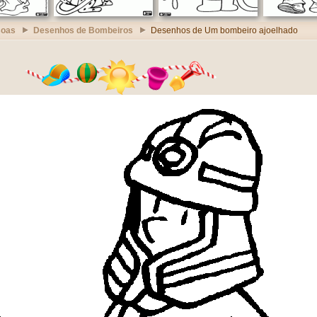
soas
Desenhos de Bombeiros
Desenhos de Um bombeiro ajoelhado