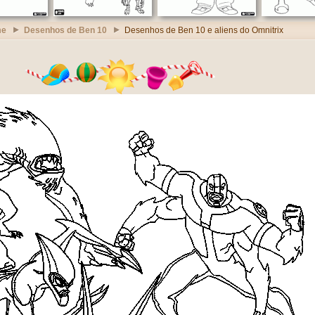
me
Desenhos de Ben 10
Desenhos de Ben 10 e aliens do Omnitrix