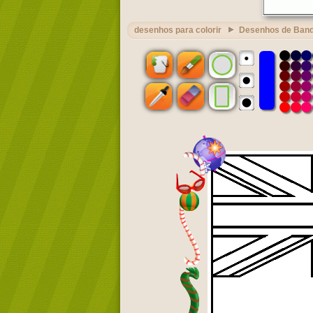
desenhos para colorir
Desenhos de Band