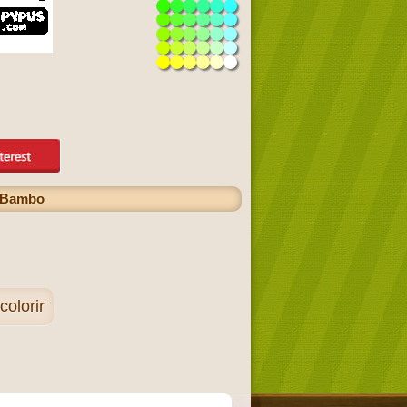
o Bambo
olorir