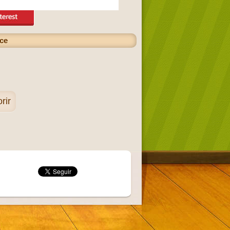
ice
rir