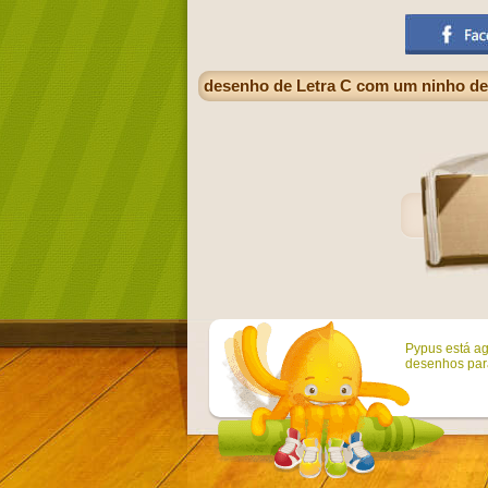
desenho de Letra C com um ninho de
Pypus está ag
desenhos para 