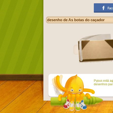
desenho de As botas do caçador
Pypus está ag
desenhos para 