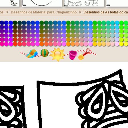
os
Desenhos de Material para Chapeuzinho
Desenhos de As botas do c