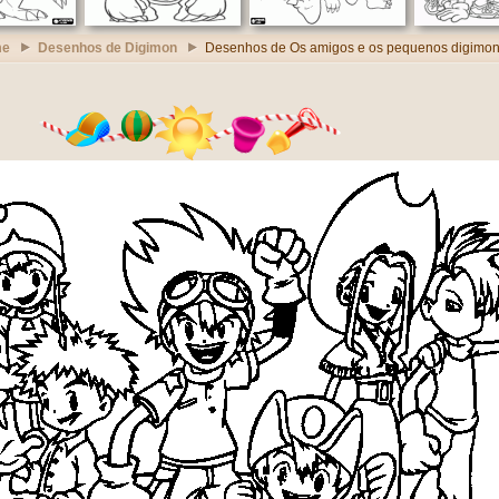
me
Desenhos de Digimon
Desenhos de Os amigos e os pequenos digimo