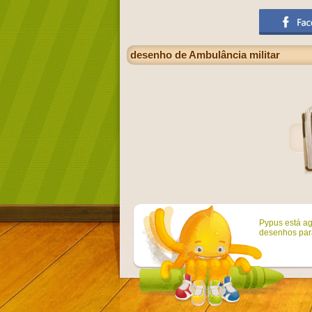
desenho de Ambulância militar
Pypus está ag
desenhos para 