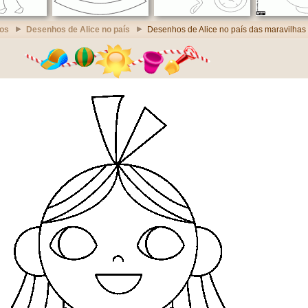
os
Desenhos de Alice no país
Desenhos de Alice no país das maravilhas