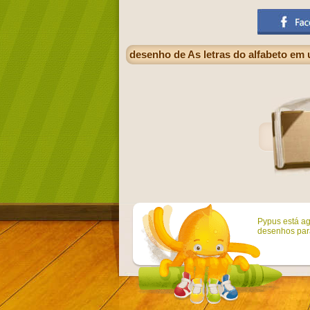
desenho de As letras do alfabeto em 
Pypus está ag
desenhos para 