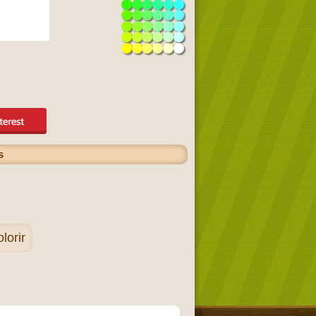
s
lorir