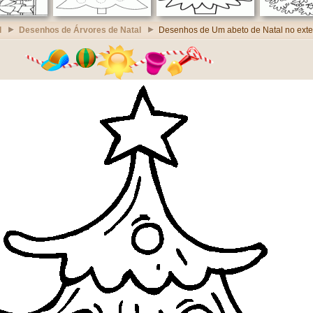
l
Desenhos de Árvores de Natal
Desenhos de Um abeto de Natal no exte