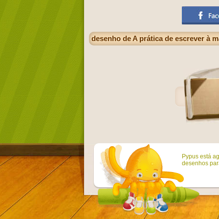
desenho de A prática de escrever à mã
Pypus está ag
desenhos para 