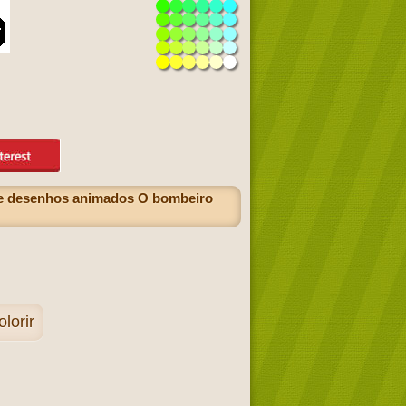
 de desenhos animados O bombeiro
lorir