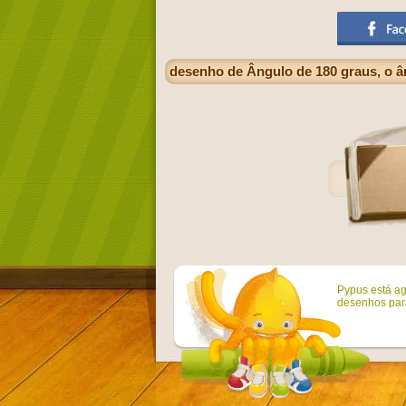
desenho de Ângulo de 180 graus, o â
Pypus está ag
desenhos para 