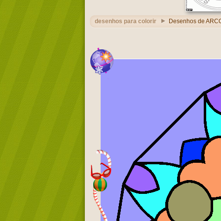
desenhos para colorir
Desenhos de ARC